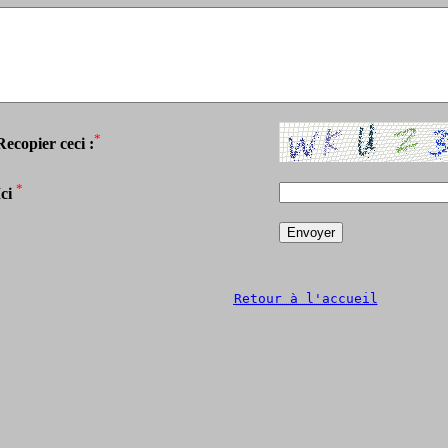
*
Recopier ceci :
*
Ici
Retour à l'accueil