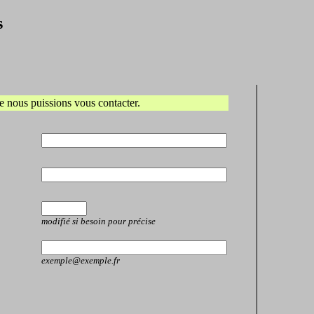
s
que nous puissions vous contacter.
modifié si besoin pour précise
exemple@exemple.fr